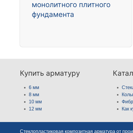
монолитного плитного
фундамента
Купить арматуру
Катал
6 мм
Стек
8 мм
Кол
10 мм
Фибр
12 мм
Как 
Стеклопластиковая композитная арматура от про