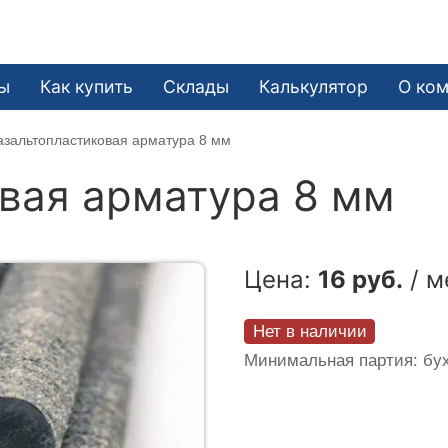
е
ы
Как купить
Склады
Калькулятор
О ко
азальтопластиковая арматура 8 мм
вая арматура 8 мм
Цена:
16 руб.
/ м
Нет в наличии
Минимальная партия: бух