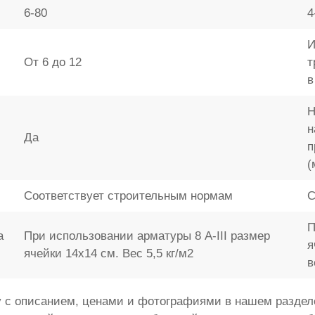
6-80
4
И
От 6 до 12
т
в
Н
н
Да
п
(
Соответствует строительным нормам
С
П
а
При использовании арматуры 8 A-III размер
я
ячейки 14x14 см. Вес 5,5 кг/м2
в
 с описанием, ценами и фотографиями в нашем разделе 