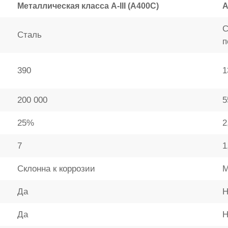
Металлическая класса A-III (А400С)
А
С
Сталь
п
390
1
200 000
5
25%
2
7
1
Склонна к коррозии
М
Да
Н
Да
Н