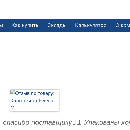
е
ы
Как купить
Склады
Калькулятор
О ко
 спасибо поставщику👍🏻. Упакованы х