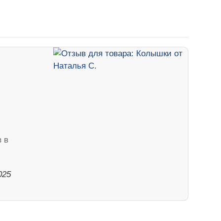
 в
025