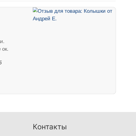
и.
 ок.
5
Контакты