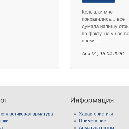
Колышки мне
понравились... всё
думала напишу отз
по факту, но у нас в
время…
Ася М., 15.04.2026
ог
Информация
лопластиковая арматура
Характеристики
ышки
Применение
а
Арматура оптом