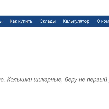
е
ы
Как купить
Склады
Калькулятор
О ко
 Колышки шикарные, беру не первый р