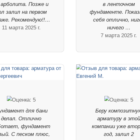
 арболита. Позже и
в ленточном
ол залил на первом
фундаменте. Показ
аже. Рекомендую!!…
себя отлично, ниг
11 марта 2025 г.
ничего …
7 марта 2025 г.
ундамент для бани
Беру композитну
делал. Отлично
арматуру в это
ботает, фундамент
компании уже вто
лый. С песком плюс,
год, залил 2