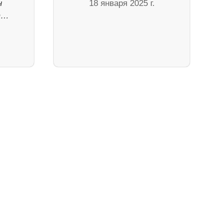
н
18 января 2025 г.
т…