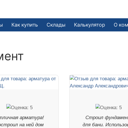
е
ы
Как купить
Склады
Калькулятор
О ко
мент
тличная арматура!
Строил фундаме
остроил на ней дом
для бани. Использо