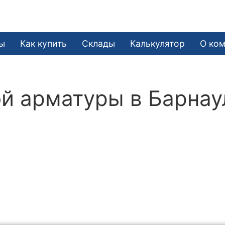
е
ы
Как купить
Склады
Калькулятор
О ко
й арматуры в Барнау