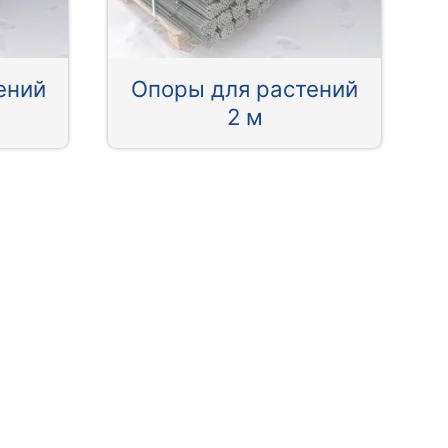
ений
Опоры для растений
2 м