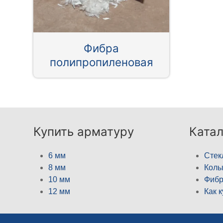
Фибра
полипропиленовая
Купить арматуру
Катал
6 мм
Стек
8 мм
Кол
10 мм
Фибр
12 мм
Как 