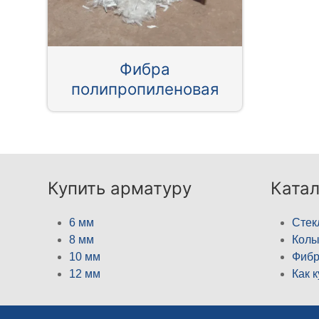
Фибра
полипропиленовая
Купить арматуру
Катал
6 мм
Стек
8 мм
Кол
10 мм
Фибр
12 мм
Как 