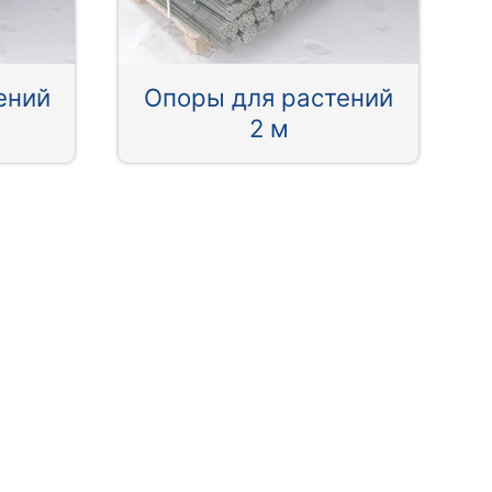
ений
Опоры для растений
2 м