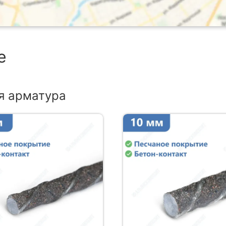
е
я арматура