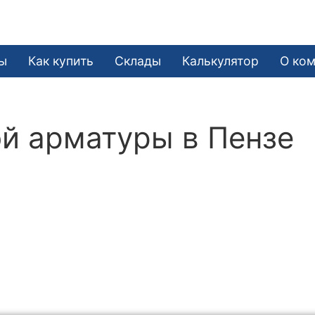
е
ы
Как купить
Склады
Калькулятор
О ко
й арматуры в Пензе