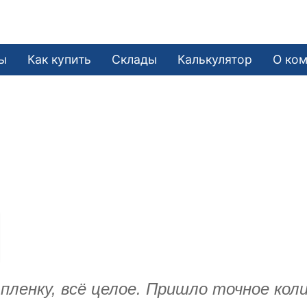
е
ы
Как купить
Склады
Калькулятор
О ко
.
ленку, всё целое. Пришло точное колич